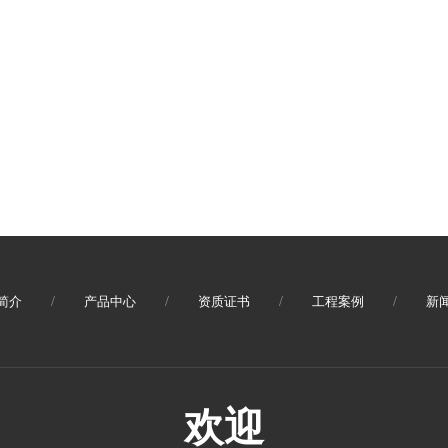
简介
/
产品中心
/
资质证书
/
工程案例
/
新
欢迎