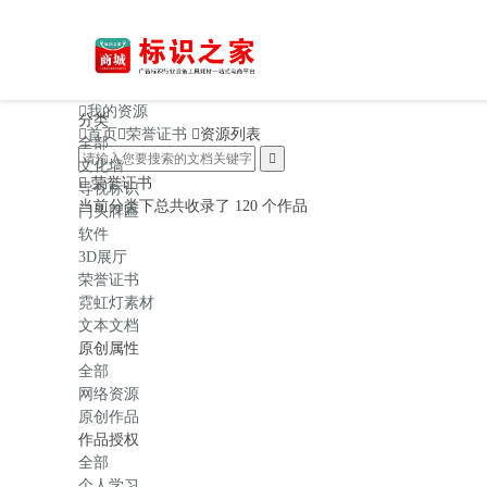

我的资源
分类

首页

荣誉证书

资源列表
全部

文化墙

荣誉证书
导视标识
当前分类下总共收录了 120 个作品
门头牌匾
软件
3D展厅
荣誉证书
霓虹灯素材
文本文档
原创属性
全部
网络资源
原创作品
作品授权
全部
个人学习