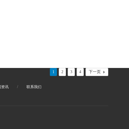
1
2
3
4
下一页
闻资讯
/
联系我们