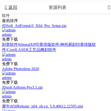


返回
资源列表
软件
最热排序
JDSoft_ArtForm4.0_X64_Pro_Setup.zip
admin
免费下载
刻章软件WinsealXP印章排版软件/神州易刻印章排版软
件/CorelLASER工艺品雕刻软件
admin
免费下载
Adobe Photoshop 2020
admin
免费下载
JDsoft Artform Pro3.5.zip
admin
免费下载
犀牛rh50Release_x64_zh-cn_5.9.40612.22595.msi