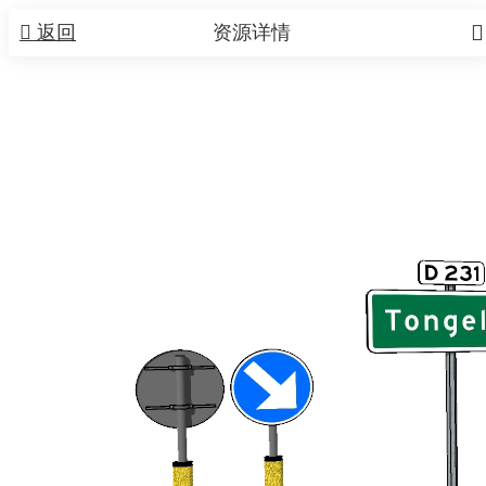


返回
资源详情