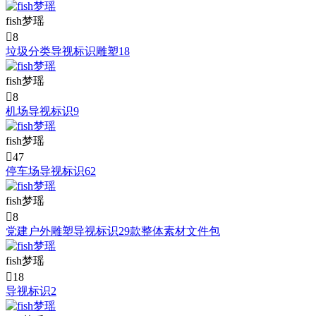
fish梦瑶

8
垃圾分类导视标识雕塑18
fish梦瑶

8
机场导视标识9
fish梦瑶

47
停车场导视标识62
fish梦瑶

8
党建户外雕塑导视标识29款整体素材文件包
fish梦瑶

18
导视标识2