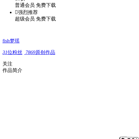
普通会员
免费下载

强烈推荐
超级会员
免费下载
fish梦瑶
31
位粉丝
7869
原创作品
关注
作品简介