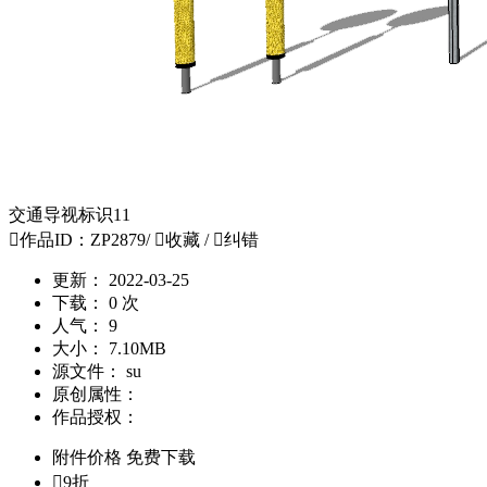
交通导视标识11

作品ID：ZP2879
/

收藏
/

纠错
更新：
2022-03-25
下载：
0 次
人气：
9
大小：
7.10MB
源文件：
su
原创属性：
作品授权：
附件价格
免费下载

9折