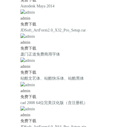
免费下载
Autodesk Maya 2014
admin
免费下载
JDSoft_ArtForm2.0_X32_Pro_Setup.rar
admin
免费下载
庞门正道免费商用字体
admin
免费下载
站酷文艺体、站酷快乐体、站酷黑体
admin
免费下载
cad 2008 64位完美汉化版（含注册机）
admin
免费下载
JDSoft_ArtForm4.0_X64_Pro_Setup.zip