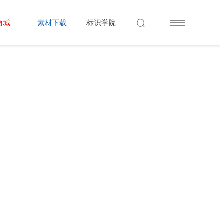
商城
素材下载
标识学院