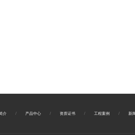
简介
/
产品中心
/
资质证书
/
工程案例
/
新