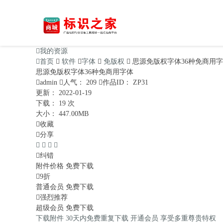

我的资源

首页

软件

字体

免版权

思源免版权字体36种免商用
思源免版权字体36种免商用字体

admin

人气：
209

作品ID：
ZP31
更新：
2022-01-19
下载：
19 次
大小：
447.00MB

收藏

分享





纠错
附件价格
免费下载

9折
普通会员
免费下载

强烈推荐
超级会员
免费下载
下载附件
30天内免费重复下载
开通会员
享受多重尊贵特权