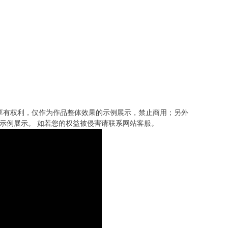
享有权利，仅作为作品整体效果的示例展示，禁止商用；另外
示例展示。 如若您的权益被侵害请联系网站客服。