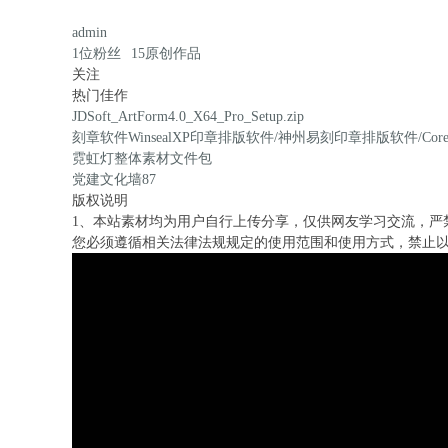
admin
1
位粉丝
15
原创作品
关注
热门佳作
JDSoft_ArtForm4.0_X64_Pro_Setup.zip
刻章软件WinsealXP印章排版软件/神州易刻印章排版软件/Cor
霓虹灯整体素材文件包
党建文化墙87
版权说明
1、本站素材均为用户自行上传分享，仅供网友学习交流，严
您必须遵循相关法律法规规定的使用范围和使用方式，禁止以