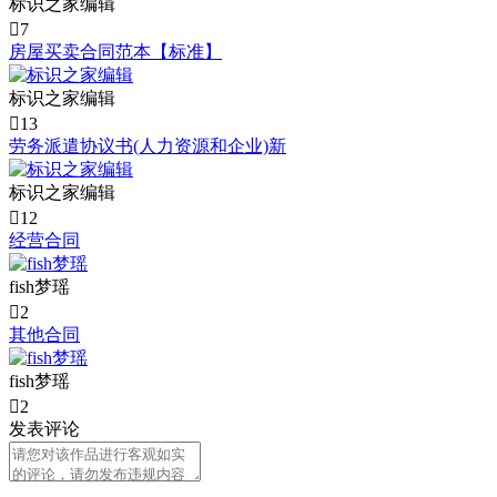
标识之家编辑

7
房屋买卖合同范本【标准】
标识之家编辑

13
劳务派遣协议书(人力资源和企业)新
标识之家编辑

12
经营合同
fish梦瑶

2
其他合同
fish梦瑶

2
发表评论