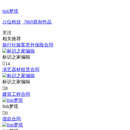
fish梦瑶
31
位粉丝
7869
原创作品
关注
相关推荐
旅行社旅客意外保险合同
标识之家编辑

14
演艺器材租赁合同
标识之家编辑

8
建筑工程合同
fish梦瑶

0
借款合同