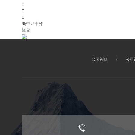



顺带评个分
提交
公司首页
/
公司