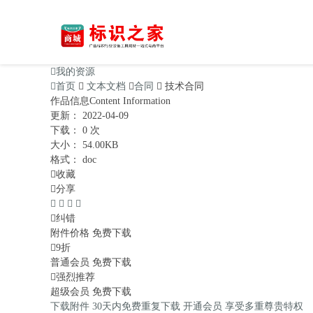

我的资源

首页

文本文档

合同

技术合同
作品信息
Content Information
更新：
2022-04-09
下载：
0 次
大小：
54.00KB
格式：
doc

收藏

分享





纠错
附件价格
免费下载

9折
普通会员
免费下载

强烈推荐
超级会员
免费下载
下载附件
30天内免费重复下载
开通会员
享受多重尊贵特权