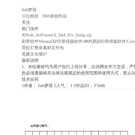
fish梦瑶
31
位粉丝
7869
原创作品
关注
热门佳作
JDSoft_ArtForm4.0_X64_Pro_Setup.zip
刻章软件WinsealXP印章排版软件/神州易刻印章排版软件/Cor
霓虹灯整体素材文件包
党建文化墙87
版权说明
1、本站素材均为用户自行上传分享，仅供网友学习交流，严
您必须遵循相关法律法规规定的使用范围和使用方式，禁止以
技术合同

作者：
fish梦瑶

人气：
1

作品ID：
F5686