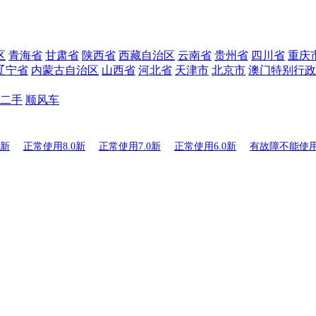
区
青海省
甘肃省
陕西省
西藏自治区
云南省
贵州省
四川省
重庆
辽宁省
内蒙古自治区
山西省
河北省
天津市
北京市
澳门特别行政
二手
顺风车
0新
正常使用8.0新
正常使用7.0新
正常使用6.0新
有故障不能使