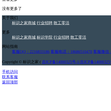
没有更多了
关于我们
标识之家商城
行业招聘
散工零活
更多
标识之家商城
标识学院
行业招聘
散工零活
网站指南
客服QQ：2216833186
客服电话：18686510470
客服微信：j
Copyright © 标识之家 (
吉ICP备14000325号-1/吉ICP备14000325
手机访问
联系客服
返回顶部