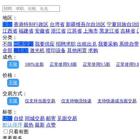
地区：
全部
香港特别行政区
台湾省
新疆维吾尔自治区
宁夏回族自治
江西省
福建省
安徽省
浙江省
江苏省
上海市
黑龙江省
吉林省
分类：
不限
二手交易
我要供应
招聘求职
出租出兑
我要采购
系统自带
全部
雕刻机
激光机
喷印设备
其他闲置
求购
成色：
不限
100%全新
正常使用9.8新
正常使用9.5新
正常使用9.
价格：
不限
交易方式：
不限
仅支持当面交易
仅支持物流快递
支持快递或当面交易
标签：
不限
自提
同城交易
邮寄
见面交易
默认排序
最热
最新
点赞
只看有图
查看更多