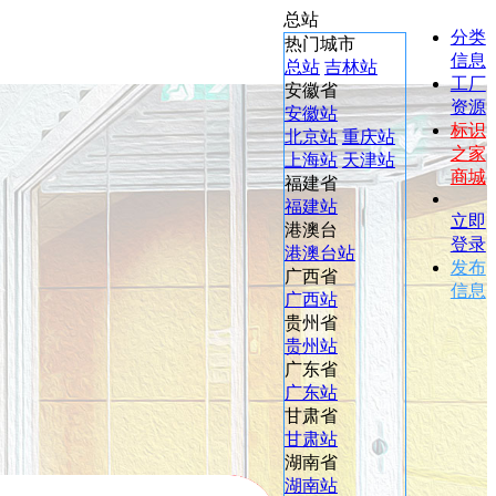
总站
分类
热门城市
信息
总站
吉林站
工厂
安徽省
资源
安徽站
标识
北京站
重庆站
之家
上海站
天津站
商城
福建省
福建站
立即
港澳台
登录
港澳台站
发布
广西省
信息
广西站
贵州省
贵州站
广东省
广东站
甘肃省
甘肃站
湖南省
湖南站