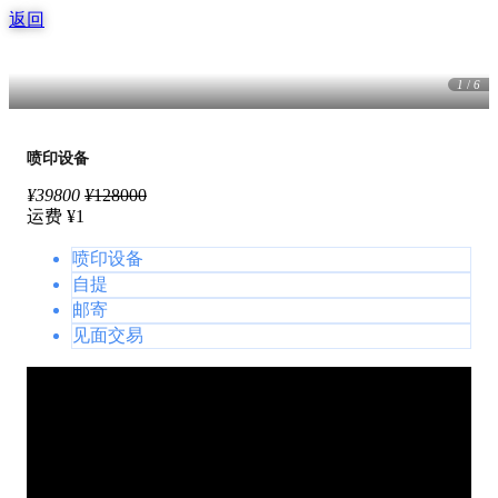
返回
1
/
6
喷印设备
¥
39800
¥
128000
运费 ¥1
喷印设备
自提
邮寄
见面交易