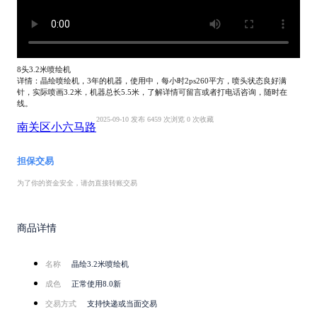
8头3.2米喷绘机
详情：晶绘喷绘机，3年的机器，使用中，每小时2ps260平方，喷头状态良好满
针，实际喷画3.2米，机器总长5.5米，了解详情可留言或者打电话咨询，随时在
线。
2025-09-10 发布
6459 次浏览
0 次收藏
南关区小六马路
担保交易
为了你的资金安全，请勿直接转账交易
商品详情
名称
晶绘3.2米喷绘机
成色
正常使用8.0新
交易方式
支持快递或当面交易