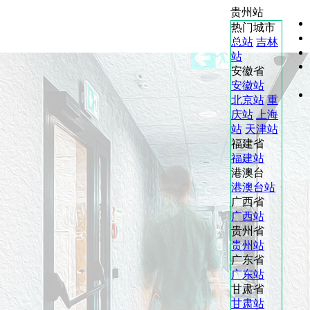
贵州站
热门城市
总站
吉林
站
安徽省
安徽站
北京站
重
庆站
上海
站
天津站
福建省
福建站
港澳台
港澳台站
广西省
广西站
贵州省
贵州站
广东省
广东站
甘肃省
甘肃站