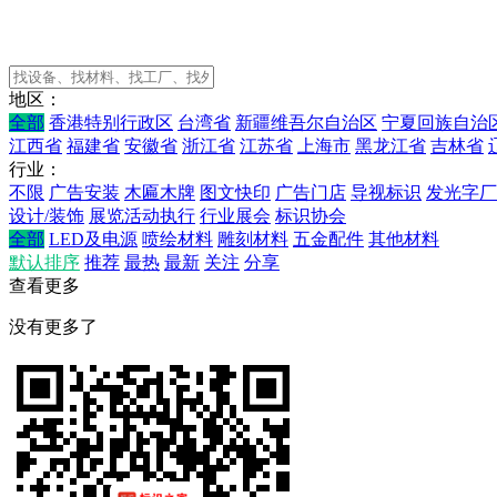
地区：
全部
香港特别行政区
台湾省
新疆维吾尔自治区
宁夏回族自治
江西省
福建省
安徽省
浙江省
江苏省
上海市
黑龙江省
吉林省
行业：
不限
广告安装
木匾木牌
图文快印
广告门店
导视标识
发光字厂
设计/装饰
展览活动执行
行业展会
标识协会
全部
LED及电源
喷绘材料
雕刻材料
五金配件
其他材料
默认排序
推荐
最热
最新
关注
分享
查看更多
没有更多了