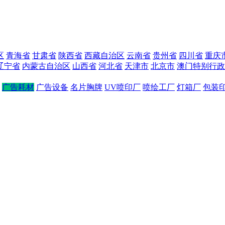
区
青海省
甘肃省
陕西省
西藏自治区
云南省
贵州省
四川省
重庆
辽宁省
内蒙古自治区
山西省
河北省
天津市
北京市
澳门特别行政
广告耗材
广告设备
名片胸牌
UV喷印厂
喷绘工厂
灯箱厂
包装