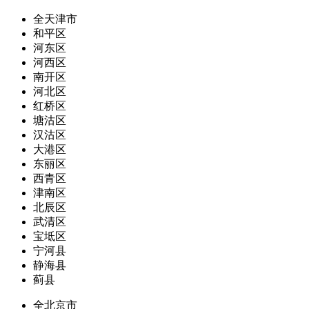
全天津市
和平区
河东区
河西区
南开区
河北区
红桥区
塘沽区
汉沽区
大港区
东丽区
西青区
津南区
北辰区
武清区
宝坻区
宁河县
静海县
蓟县
全北京市