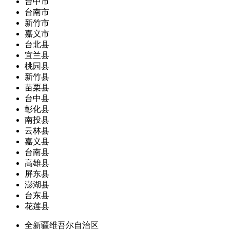
台中市
台南市
新竹市
嘉义市
台北县
宜兰县
桃园县
新竹县
苗栗县
台中县
彰化县
南投县
云林县
嘉义县
台南县
高雄县
屏东县
澎湖县
台东县
花莲县
全新疆维吾尔自治区