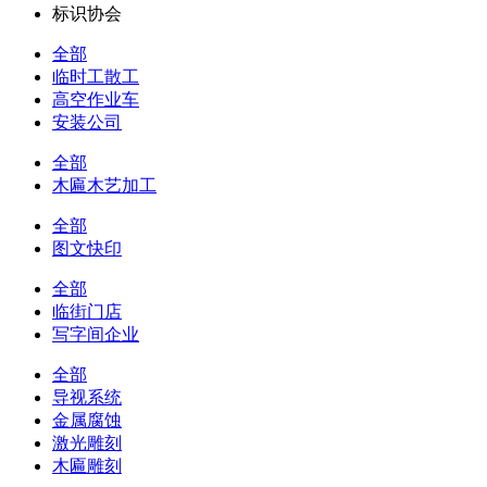
标识协会
全部
临时工散工
高空作业车
安装公司
全部
木匾木艺加工
全部
图文快印
全部
临街门店
写字间企业
全部
导视系统
金属腐蚀
激光雕刻
木匾雕刻