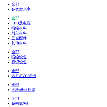
全部
各类发光字
全部
LED及电源
喷绘材料
雕刻材料
五金配件
其他材料
全部
喷绘设备
标识设备
全部
名片/PVC/证卡
全部
平板/卷材喷印
全部
条幅旗帜厂