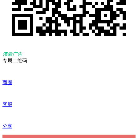
伟豪广告
专属二维码
商圈
客服
分享