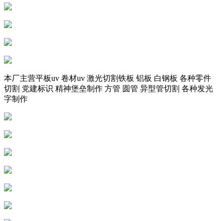
本厂主营平板uv 卷材uv 激光切割铁板 铝板 白钢板 各种零件
切割 党建标识 精神堡垒制作 方管 圆管 异型管切割 各种发光
字制作