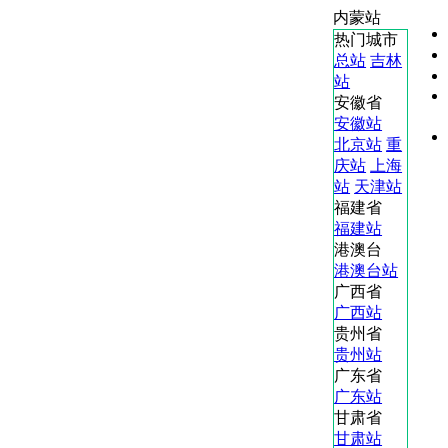
内蒙站
热门城市
总站
吉林
站
安徽省
安徽站
北京站
重
庆站
上海
站
天津站
福建省
福建站
港澳台
港澳台站
广西省
广西站
贵州省
贵州站
广东省
广东站
甘肃省
甘肃站