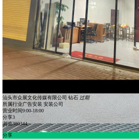
汕头市众展文化传媒有限公司
钻石
过期
所属行业
广告安装 安装公司
营业时间
9:00-18:00
分享
3
浏览
380344
分享