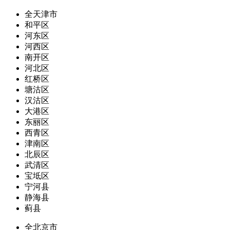
全天津市
和平区
河东区
河西区
南开区
河北区
红桥区
塘沽区
汉沽区
大港区
东丽区
西青区
津南区
北辰区
武清区
宝坻区
宁河县
静海县
蓟县
全北京市