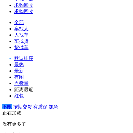
求购回收
求购回收
全部
车找人
人找车
车找货
货找车
默认排序
最热
最新
有图
点赞量
距离最近
红包
不限
按期交货
有质保
加急
正在加载
没有更多了