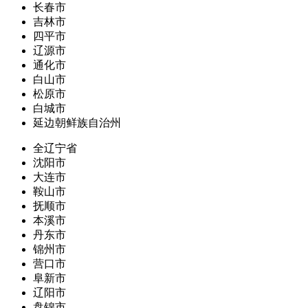
长春市
吉林市
四平市
辽源市
通化市
白山市
松原市
白城市
延边朝鲜族自治州
全辽宁省
沈阳市
大连市
鞍山市
抚顺市
本溪市
丹东市
锦州市
营口市
阜新市
辽阳市
盘锦市