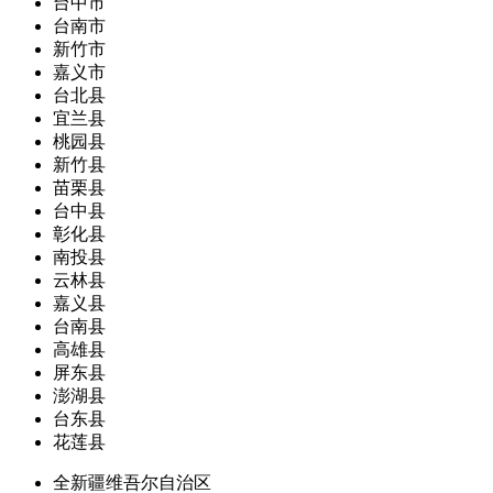
台中市
台南市
新竹市
嘉义市
台北县
宜兰县
桃园县
新竹县
苗栗县
台中县
彰化县
南投县
云林县
嘉义县
台南县
高雄县
屏东县
澎湖县
台东县
花莲县
全新疆维吾尔自治区