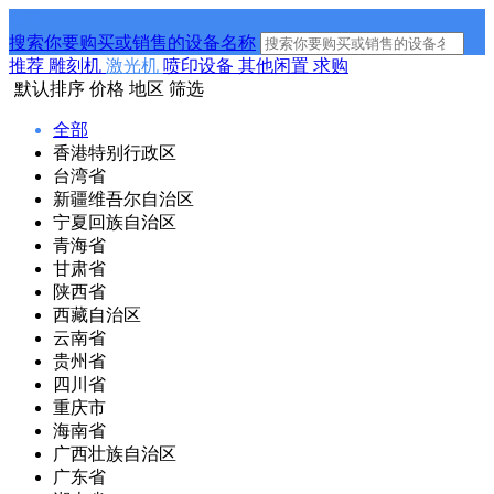
搜索
搜索你要购买或销售的设备名称
推荐
雕刻机
激光机
喷印设备
其他闲置
求购
默认排序
价格
地区
筛选
全部
香港特别行政区
台湾省
新疆维吾尔自治区
宁夏回族自治区
青海省
甘肃省
陕西省
西藏自治区
云南省
贵州省
四川省
重庆市
海南省
广西壮族自治区
广东省