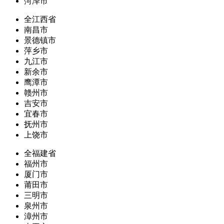
菏泽市
全江西省
南昌市
景德镇市
萍乡市
九江市
新余市
鹰潭市
赣州市
吉安市
宜春市
抚州市
上饶市
全福建省
福州市
厦门市
莆田市
三明市
泉州市
漳州市