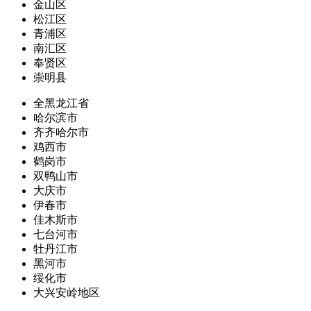
金山区
松江区
青浦区
南汇区
奉贤区
崇明县
全黑龙江省
哈尔滨市
齐齐哈尔市
鸡西市
鹤岗市
双鸭山市
大庆市
伊春市
佳木斯市
七台河市
牡丹江市
黑河市
绥化市
大兴安岭地区