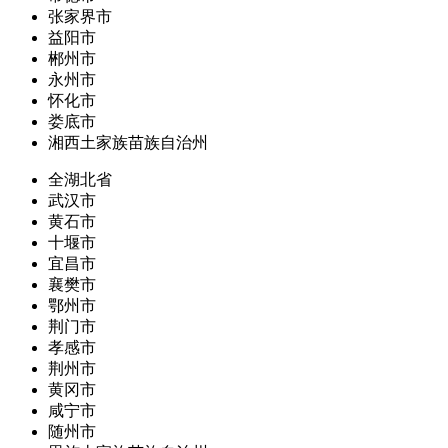
张家界市
益阳市
郴州市
永州市
怀化市
娄底市
湘西土家族苗族自治州
全湖北省
武汉市
黄石市
十堰市
宜昌市
襄樊市
鄂州市
荆门市
孝感市
荆州市
黄冈市
咸宁市
随州市