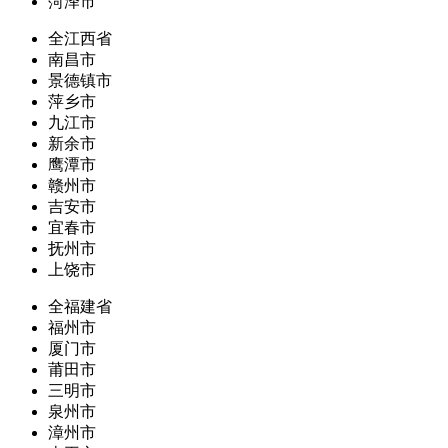
菏泽市
全江西省
南昌市
景德镇市
萍乡市
九江市
新余市
鹰潭市
赣州市
吉安市
宜春市
抚州市
上饶市
全福建省
福州市
厦门市
莆田市
三明市
泉州市
漳州市