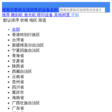
搜索
搜索你要购买或销售的设备名称
推荐
雕刻机
激光机
喷印设备
其他闲置
求购
默认排序
价格
地区
筛选
全部
香港特别行政区
台湾省
新疆维吾尔自治区
宁夏回族自治区
青海省
甘肃省
陕西省
西藏自治区
云南省
贵州省
四川省
重庆市
海南省
广西壮族自治区
广东省