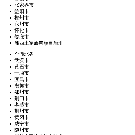
张家界市
益阳市
郴州市
永州市
怀化市
娄底市
湘西土家族苗族自治州
全湖北省
武汉市
黄石市
十堰市
宜昌市
襄樊市
鄂州市
荆门市
孝感市
荆州市
黄冈市
咸宁市
随州市