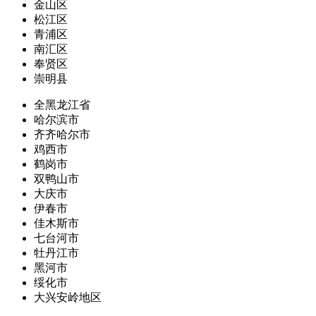
金山区
松江区
青浦区
南汇区
奉贤区
崇明县
全黑龙江省
哈尔滨市
齐齐哈尔市
鸡西市
鹤岗市
双鸭山市
大庆市
伊春市
佳木斯市
七台河市
牡丹江市
黑河市
绥化市
大兴安岭地区