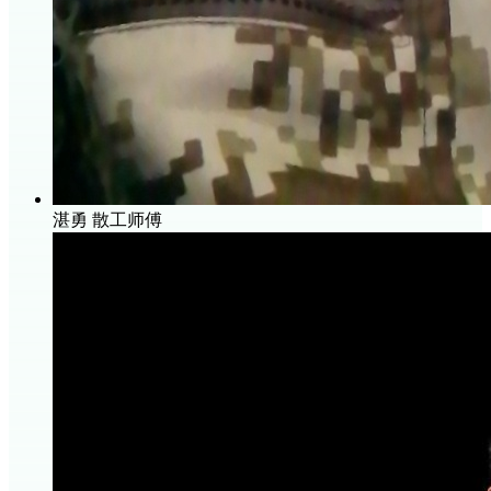
湛勇
散工师傅