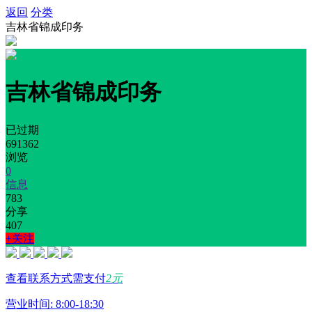
返回
分类
吉林省锦成印务
吉林省锦成印务
已过期
691362
浏览
0
信息
783
分享
407
+关注
查看联系方式需支付
2元
营业时间: 8:00-18:30