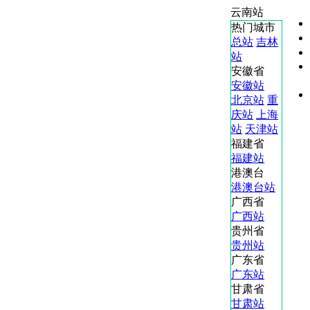
云南站
热门城市
总站
吉林
站
安徽省
安徽站
北京站
重
庆站
上海
站
天津站
福建省
福建站
港澳台
港澳台站
广西省
广西站
贵州省
贵州站
广东省
广东站
甘肃省
甘肃站