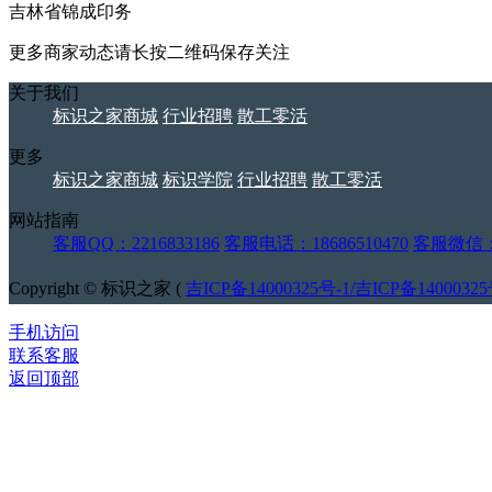
吉林省锦成印务
更多商家动态请长按二维码保存关注
关于我们
标识之家商城
行业招聘
散工零活
更多
标识之家商城
标识学院
行业招聘
散工零活
网站指南
客服QQ：2216833186
客服电话：18686510470
客服微信：j
Copyright © 标识之家 (
吉ICP备14000325号-1/吉ICP备14000325
手机访问
联系客服
返回顶部