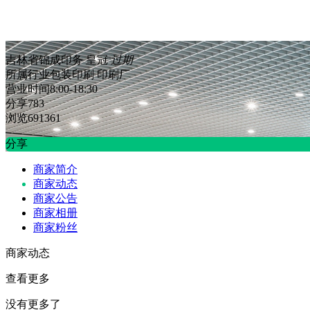
吉林省锦成印务
皇冠
过期
所属行业
包装印刷 印刷厂
营业时间
8:00-18:30
分享
783
浏览
691361
分享
商家简介
商家动态
商家公告
商家相册
商家粉丝
商家动态
查看更多
没有更多了