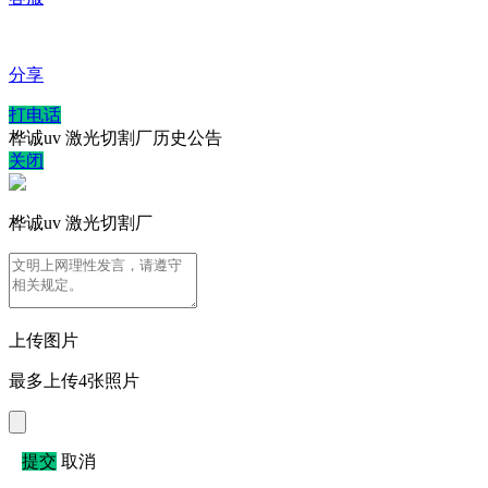
分享
打电话
桦诚uv 激光切割厂历史公告
关闭
桦诚uv 激光切割厂
上传图片
最多上传4张照片
提交
取消