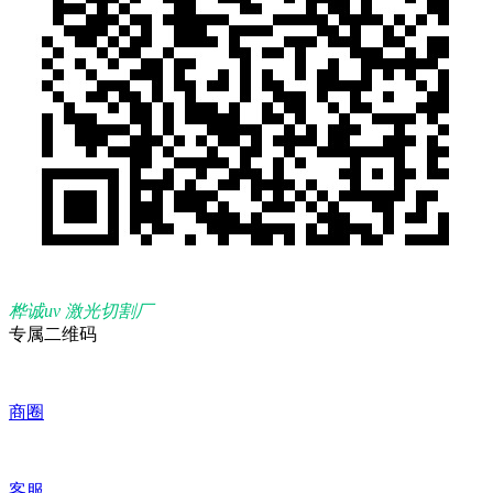
桦诚uv 激光切割厂
专属二维码
商圈
客服