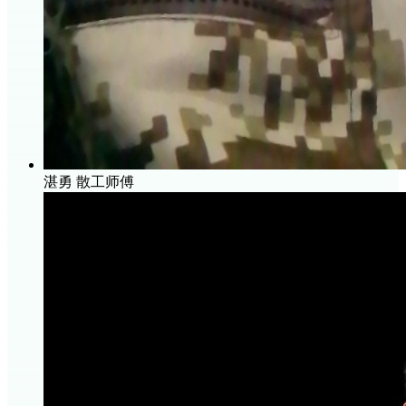
湛勇
散工师傅