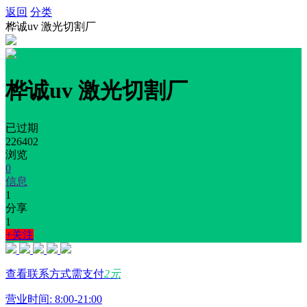
返回
分类
桦诚uv 激光切割厂
桦诚uv 激光切割厂
已过期
226402
浏览
0
信息
1
分享
1
+关注
查看联系方式需支付
2元
营业时间: 8:00-21:00