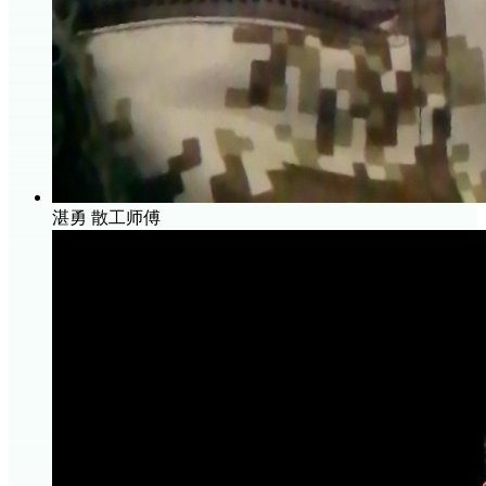
湛勇
散工师傅