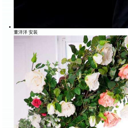
董洋洋
安装