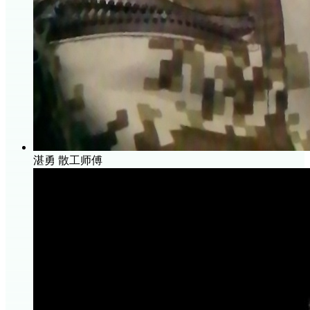
湛勇
散工师傅