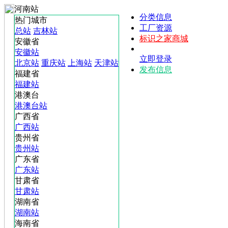
河南站
分类信息
热门城市
工厂资源
总站
吉林站
标识之家商城
安徽省
安徽站
立即登录
北京站
重庆站
上海站
天津站
发布信息
福建省
福建站
港澳台
港澳台站
广西省
广西站
贵州省
贵州站
广东省
广东站
甘肃省
甘肃站
湖南省
湖南站
海南省