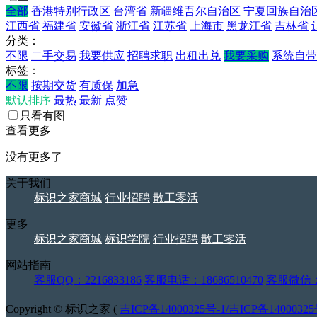
全部
香港特别行政区
台湾省
新疆维吾尔自治区
宁夏回族自治
江西省
福建省
安徽省
浙江省
江苏省
上海市
黑龙江省
吉林省
分类：
不限
二手交易
我要供应
招聘求职
出租出兑
我要采购
系统自带
标签：
不限
按期交货
有质保
加急
默认排序
最热
最新
点赞
只看有图
查看更多
没有更多了
关于我们
标识之家商城
行业招聘
散工零活
更多
标识之家商城
标识学院
行业招聘
散工零活
网站指南
客服QQ：2216833186
客服电话：18686510470
客服微信：j
Copyright © 标识之家 (
吉ICP备14000325号-1/吉ICP备14000325