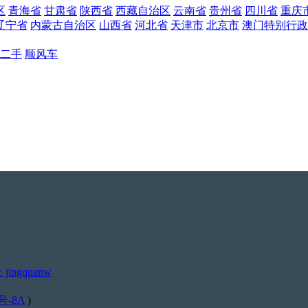
区
青海省
甘肃省
陕西省
西藏自治区
云南省
贵州省
四川省
重庆
辽宁省
内蒙古自治区
山西省
河北省
天津市
北京市
澳门特别行政
二手
顺风车
ingquanw
号-8A
)